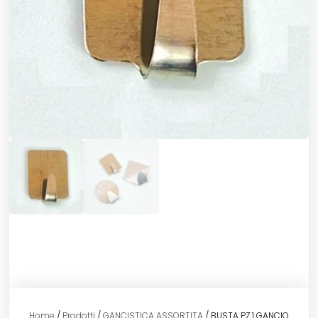
Home
/
Prodotti
/
GANCISTICA ASSORTITA
/ BUSTA PZ.1 GANCIO