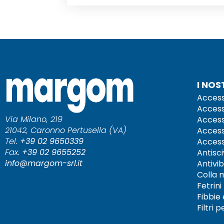
I NOS
Access
Access
Via Milano, 219
Access
21042, Caronno Pertusella (VA)
Access
Tel.
+39 02 9650339
Access
Fax.
+39 02 9655252
Antisc
info@margom-srl.it
Antivib
Colla m
Fetrini
Fibbie
Filtri 