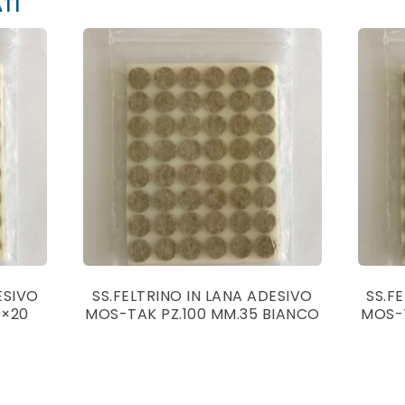
TI
ESIVO
SS.FELTRINO IN LANA ADESIVO
SS.F
0×20
MOS-TAK PZ.100 MM.35 BIANCO
MOS-T