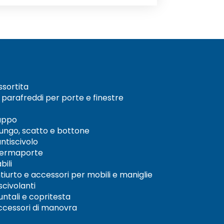
ssortita
 parafreddi per porte e finestre
rappo
fungo, scatto e bottone
ntiscivolo
 fermaporte
bili
tiurto e accessori per mobili e maniglie
scivolanti
untali e copritesta
accessori di manovra