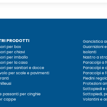
TRI PRODOTTI
Gancistica a
ori per box
Guarnizioni e
ori per chiavi
Isolanti
ori per imballo
Nastro a st
ori per la casa
Paracolpi a 
ori per sanitari e docce
Paracolpi e a
ivolo per scale e pavimenti
Paracolpi e
ranti
Piedini regola
illeusi
Protezioni an
Sottopiedi e 
 e passanti per cinghie
Sottopiedi, p
per cappe
Volantini e 